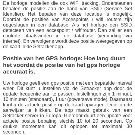
De horloge modellen die ook WIFI tracking. Ondersteunen
bepalen de positie aan de hand van SSID (
Service Set
Identifier). Het bepalen van deze locaties is mogelijk.
Doordat de posities van Accespoints / wifi routers zijn
opgeslagen in een database. Als het horloge een SSID
detecteert van een accespoint / wifirouter. Dan zal er een
controle plaatsvinden in de database (verbinding via
internet). En vervolgens wordt deze positie weergegeven op
de kaart in de Setracker app.
Positie van het GPS horloge: Hoe lang duurt
het voordat de positie van het gps horloge
accuraat is.
Uw horloge geeft een gps positie met een bepaalde interval
weer. Dit kunt u instellen via de Setracker app door de
update frequentie aan te passen. Instellingen zijn 1 minuut,
10 minuten (standaard), 1 uur (powersave mode). Daarnaast
kunt u de actuele positie op de kaart opvragen. Door op de
aanwijzer te klikken. De app maakt gebruik van een
Setracker server in Europa. Hierdoor duurt een update voor
actuele positie bepaling slechts 10 tot 20 seconden. Op
drukke momenten kan dit oplopen tot maximaal 30
seconden.