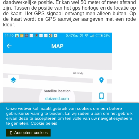
daadwerkelijke positie. Er kan wel 50 meter of meer afstand
zijn. Tussen de positie van het gps horloge en de locatie op
de kaart.
Het GPS signaal ontvangt men alleen buiten.
Op
de kaart wordt de GPS aanwijzer aangeven met een rode
kleur.
Onze webwinkel maakt gebruik van cookies om een ​​betere
gebruikerservaring te bieden. En wij raden u aan om het gebruik
ervan deze te accepteren om ten volle van uw navigatiesysteem
te genieten.
Cookie beleid
Accepteer cookies