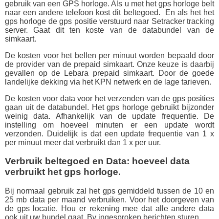
gebruik van een GPS horloge. Als u met het gps horloge belt
naar een andere telefoon kost dit beltegoed. En als het het
gps horloge de gps positie verstuurd naar Setracker tracking
server. Gaat dit ten koste van de databundel van de
simkaart.
De kosten voor het bellen per minuut worden bepaald door
de provider van de prepaid simkaart. Onze keuze is daarbij
gevallen op de Lebara prepaid simkaart. Door de goede
landelijke dekking via het KPN netwerk en de lage tarieven.
De kosten voor data voor het verzenden van de gps posities
gaan uit de databundel. Het gps horloge gebruikt bijzonder
weinig data. Afhankelijk van de update frequentie. De
instelling om hoeveel minuten er een update wordt
verzonden. Duidelijk is dat een update frequentie van 1 x
per minuut meer dat verbruikt dan 1 x per uur.
Verbruik beltegoed en Data: hoeveel data
verbruikt het gps horloge.
Bij normaal gebruik zal het gps gemiddeld tussen de 10 en
25 mb data per maand verbruiken. Voor het doorgeven van
de gps locatie. Hou er rekening mee dat alle andere data
ook uit uw bundel gaat. Bv ingesproken berichten sturen.